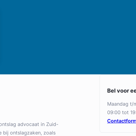
Bel voor e
maandag t/
09:00 tot 19
Contactform
ontslag advocaat in Zuid-
e bij ontslagzaken, zoals