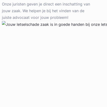
Arbeidsrecht Advocaat
Onze juristen geven je direct een inschatting van
Meer dan 4 jaar ervaring
jouw zaak. We helpen je bij het vinden van de
Provincie Zuid-Holland
juiste advocaat voor jouw probleem!
Gratis intake
Geverifieerd
Robin Bosch
Legal Advice Wanted
Arbeidsrecht, Bouwrecht,