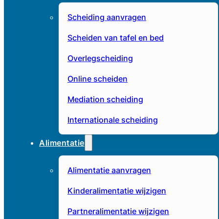
Scheiding aanvragen
Scheiden van tafel en bed
Overlegscheiding
Online scheiden
Mediation scheiding
Internationale scheiding
Alimentatie
Alimentatie aanvragen
Kinderalimentatie wijzigen
Partneralimentatie wijzigen