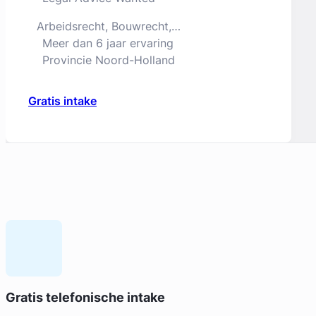
Arbeidsrecht, Bouwrecht,
Consumentenrecht & Verbintenissenrecht
Meer dan 6 jaar ervaring
Jurist
Provincie Noord-Holland
Gratis intake
Geverifieerd
Dione Bakker
Gratis telefonische intake
Huijzer Advocaten