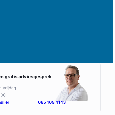
en gratis adviesgesprek
m vrijdag
:00
ulier
085 109 4143