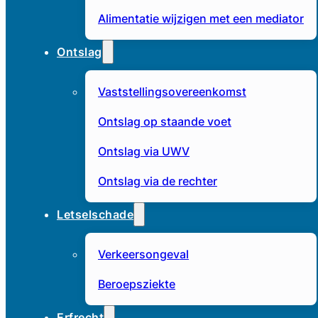
Alimentatie wijzigen met een mediator
Ontslag
Vaststellingsovereenkomst
Ontslag op staande voet
Ontslag via UWV
Ontslag via de rechter
Letselschade
Verkeersongeval
Beroepsziekte
Erfrecht