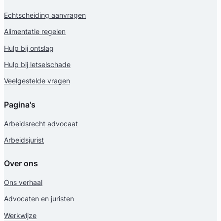
Echtscheiding aanvragen
Alimentatie regelen
Hulp bij ontslag
Hulp bij letselschade
Veelgestelde vragen
Miryam Supicic
Pagina's
Myriam Supicic, Advocaat
Arbeidsrecht advocaat
Arbeidsrecht Advocaat
Arbeidsjurist
Meer dan 33 jaar ervaring
Provincie Noord-Holland
Over ons
Gratis intake
Ons verhaal
Advocaten en juristen
Werkwijze