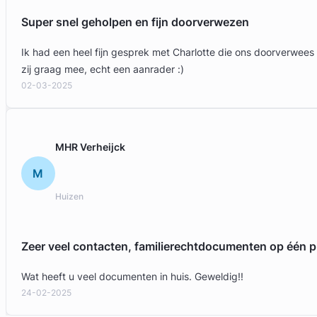
Super snel geholpen en fijn doorverwezen
Ik had een heel fijn gesprek met Charlotte die ons doorverwees
zij graag mee, echt een aanrader :)
02-03-2025
MHR Verheijck
M
Marc Haaijer
Huizen
Ariëns Advocaten
Arbeidsrecht Advocaat
Zeer veel contacten, familierechtdocumenten op één p
Meer dan 30 jaar ervaring
Provincie Utrecht
Wat heeft u veel documenten in huis. Geweldig!!
24-02-2025
Gratis intake