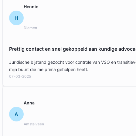
Gratis intake
Hennie
H
Diemen
Prettig contact en snel gekoppeld aan kundige advoca
Juridische bijstand gezocht voor controle van VSO en transit
mijn buurt die me prima geholpen heeft.
07-03-2025
Bert Butter
Butter Advocaat Mediator & Coach
Anna
Arbeidsrecht & Familierecht Advocaat
A
Meer dan 28 jaar ervaring
Provincie Noord-Holland
Amstelveen
Gratis intake