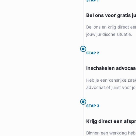
STAP 1
Provincie Utrecht
Bel ons voor gratis j
Gratis intake
Bel ons en krijg direct ee
jouw juridische situatie.
STAP 2
Inschakelen advocaa
Heb je een kansrijke zaa
advocaat of jurist voor jo
Daan Swildens
STAP 3
Legal Advice Wanted
Krijg direct een afspr
Arbeidsrecht, Bouwrecht, Consumentenrecht & Verbintenisse
Meer dan 5 jaar ervaring
Binnen een werkdag heb 
Provincie Noord-Holland