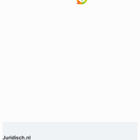
Margriet Hille Ris Lambers
Ariëns Advocaten
Arbeidsrecht Advocaat
Meer dan 23 jaar ervaring
Provincie Utrecht
Gratis intake
Juridisch.nl