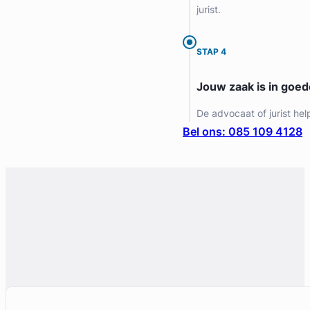
jurist.
Gratis intake
STAP 4
Jouw zaak is in goe
De advocaat of jurist hel
Bel ons: 085 109 4128
Chara van Noort
Huijzer Advocaten
Arbeidsrecht Advocaat
Meer dan 2 jaar ervaring
Provincie Zuid-Holland