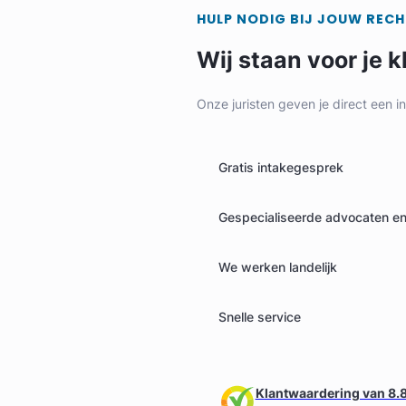
HULP NODIG BIJ JOUW REC
Wij staan voor je k
Onze juristen geven je direct een i
Gratis intakegesprek
Karin Van Wijngaarden
Gespecialiseerde advocaten en 
Van Wijngaarden en Toxopéus Advocaten
We werken landelijk
Arbeidsrecht & Familierecht Advocaat
Meer dan 31 jaar ervaring
Snelle service
Provincie Zuid-Holland
Gratis intake
Klantwaardering van 8.8