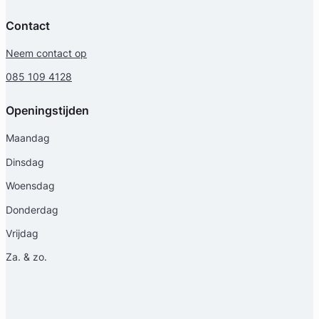
Contact
Neem contact op
085 109 4128
Openingstijden
Olaf Diels
Maandag
Diep Advocaten
Dinsdag
Arbeidsrecht Advocaat
Woensdag
Meer dan 28 jaar ervaring
Provincie Zuid-Holland
Donderdag
Vrijdag
Gratis intake
Za. & zo.