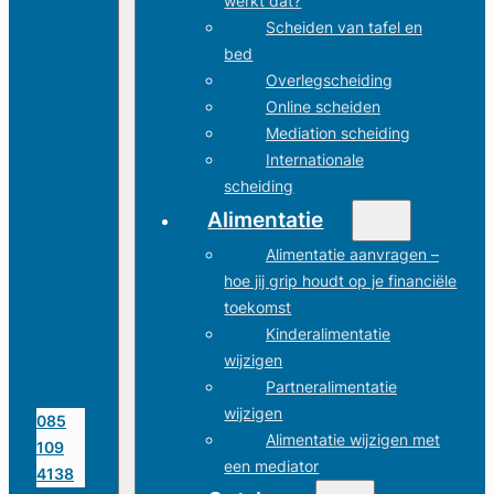
werkt dat?
Scheiden van tafel en
bed
Overlegscheiding
Online scheiden
Mediation scheiding
Internationale
scheiding
Alimentatie
Alimentatie aanvragen –
hoe jij grip houdt op je financiële
toekomst
Kinderalimentatie
wijzigen
Partneralimentatie
wijzigen
085
Alimentatie wijzigen met
109
een mediator
4138