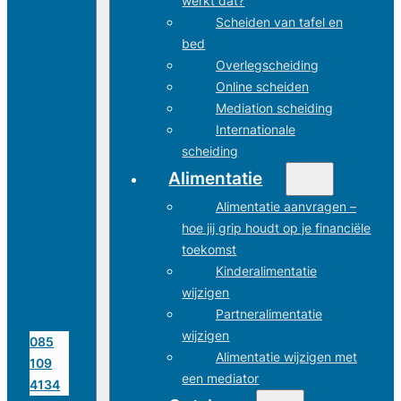
werkt dat?
Scheiden van tafel en
bed
Overlegscheiding
Online scheiden
Mediation scheiding
Internationale
scheiding
Alimentatie
Alimentatie aanvragen –
hoe jij grip houdt op je financiële
toekomst
Kinderalimentatie
wijzigen
Partneralimentatie
wijzigen
085
Alimentatie wijzigen met
109
een mediator
4134