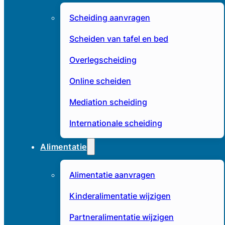
Scheiding aanvragen
Scheiden van tafel en bed
Overlegscheiding
Online scheiden
Mediation scheiding
Internationale scheiding
Alimentatie
Alimentatie aanvragen
Kinderalimentatie wijzigen
Partneralimentatie wijzigen