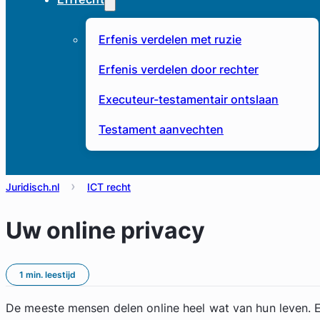
Erfenis verdelen met ruzie
Erfenis verdelen door rechter
Executeur-testamentair ontslaan
Testament aanvechten
Juridisch.nl
ICT recht
Uw online privacy
1 min. leestijd
De meeste mensen delen online heel wat van hun leven. 