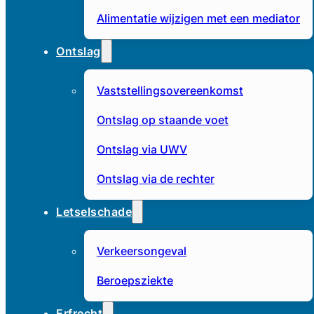
Alimentatie wijzigen met een mediator
Ontslag
Vaststellingsovereenkomst
Ontslag op staande voet
Ontslag via UWV
Ontslag via de rechter
Letselschade
Verkeersongeval
Beroepsziekte
Erfrecht