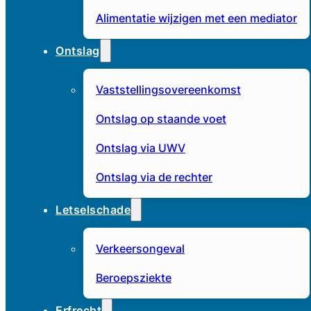
Alimentatie wijzigen met een mediator
Ontslag
Vaststellingsovereenkomst
Ontslag op staande voet
Ontslag via UWV
Ontslag via de rechter
Letselschade
Verkeersongeval
Beroepsziekte
Erfrecht