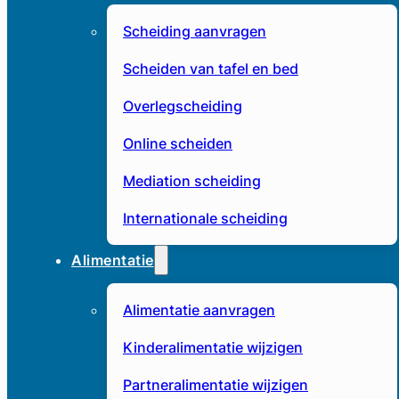
Scheiding aanvragen
Scheiden van tafel en bed
Overlegscheiding
Online scheiden
Mediation scheiding
Internationale scheiding
Alimentatie
Alimentatie aanvragen
Kinderalimentatie wijzigen
Partneralimentatie wijzigen