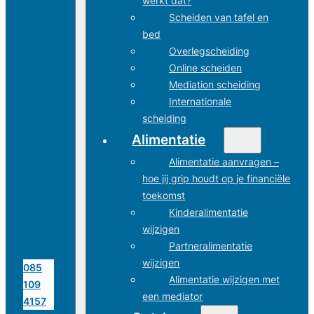
werkt dat?
Scheiden van tafel en
bed
Overlegscheiding
Online scheiden
Mediation scheiding
Internationale
scheiding
Alimentatie
Alimentatie aanvragen –
hoe jij grip houdt op je financiële
toekomst
Kinderalimentatie
wijzigen
Partneralimentatie
wijzigen
085
Alimentatie wijzigen met
109
een mediator
4157