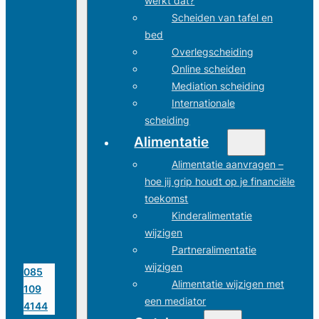
werkt dat?
Scheiden van tafel en
bed
Overlegscheiding
Online scheiden
Mediation scheiding
Internationale
scheiding
Alimentatie
Alimentatie aanvragen –
hoe jij grip houdt op je financiële
toekomst
Kinderalimentatie
wijzigen
Partneralimentatie
wijzigen
085
Alimentatie wijzigen met
109
een mediator
4144