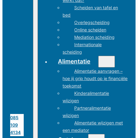
werkt dat?
Scheiden van tafel en
bed
Overlegscheiding
Online scheiden
Mediation scheiding
Internationale
scheiding
Alimentatie
Alimentatie aanvragen –
hoe jij grip houdt op je financiële
toekomst
Kinderalimentatie
wijzigen
Partneralimentatie
wijzigen
085
Alimentatie wijzigen met
109
een mediator
4134