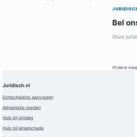
JURIDISC
Bel on
Onze juris
Bel direct
Of stel je vraa
Juridisch.nl
Echtscheiding aanvragen
Alimentatie regelen
Hulp bij ontslag
Hulp bij letselschade