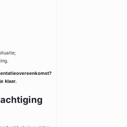
:
ituatie;
ing.
alimentatieovereenkomst?
e klaar.
rachtiging