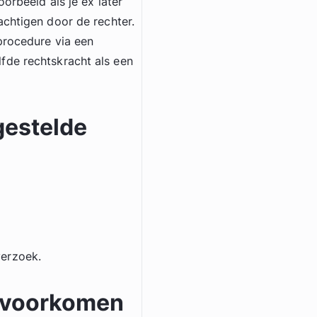
orbeeld als je ex later
achtigen door de rechter.
procedure via een
fde rechtskracht als een
gestelde
verzoek.
 voorkomen