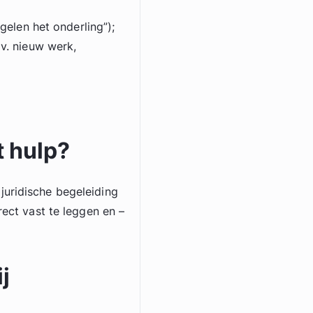
gelen het onderling”);
v. nieuw werk,
t hulp?
juridische begeleiding
rect vast te leggen en –
j
n