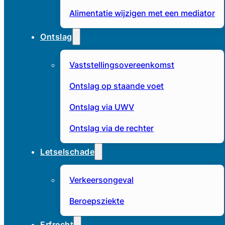
Alimentatie wijzigen met een mediator
Ontslag
Vaststellingsovereenkomst
Ontslag op staande voet
Ontslag via UWV
Ontslag via de rechter
Letselschade
Verkeersongeval
Beroepsziekte
Erfrecht