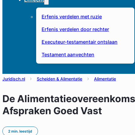
Erfenis verdelen met ruzie
Erfenis verdelen door rechter
Executeur-testamentair ontslaan
Testament aanvechten
Juridisch.nl
Scheiden & Alimentatie
Alimentatie
De Alimentatieovereenkomst
Afspraken Goed Vast
2 min. leestijd