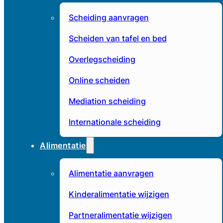
Scheiding aanvragen
Scheiden van tafel en bed
Overlegscheiding
Online scheiden
Mediation scheiding
Internationale scheiding
Alimentatie
Alimentatie aanvragen
Kinderalimentatie wijzigen
Partneralimentatie wijzigen