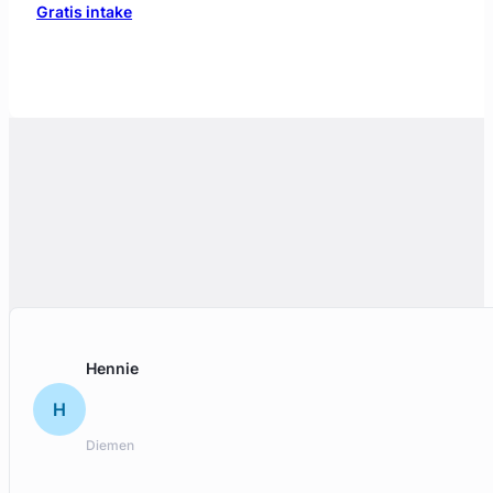
Hennie
H
Diemen