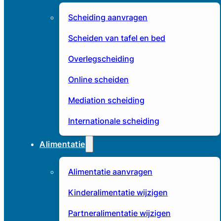
Scheiding aanvragen
Scheiden van tafel en bed
Overlegscheiding
Online scheiden
Mediation scheiding
Internationale scheiding
Alimentatie
Alimentatie aanvragen
Kinderalimentatie wijzigen
Partneralimentatie wijzigen