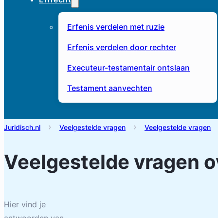
Erfenis verdelen met ruzie
Erfenis verdelen door rechter
Executeur-testamentair ontslaan
Testament aanvechten
Juridisch.nl
Veelgestelde vragen
Veelgestelde vragen
Veelgestelde vragen 
Hier vind je