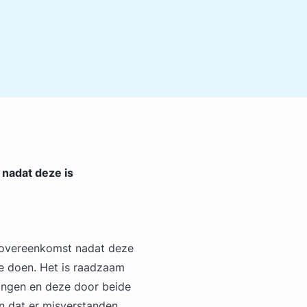
nadat deze is
opovereenkomst nadat deze
te doen. Het is raadzaam
gingen en deze door beide
n dat er misverstanden