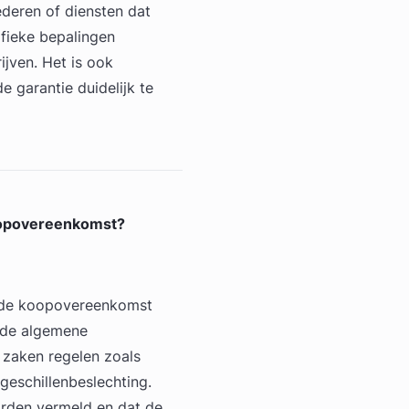
ederen of diensten dat
ifieke bepalingen
ijven. Het is ook
e garantie duidelijk te
oopovereenkomst?
 de koopovereenkomst
r de algemene
zaken regelen zoals
geschillenbeslechting.
orden vermeld en dat de