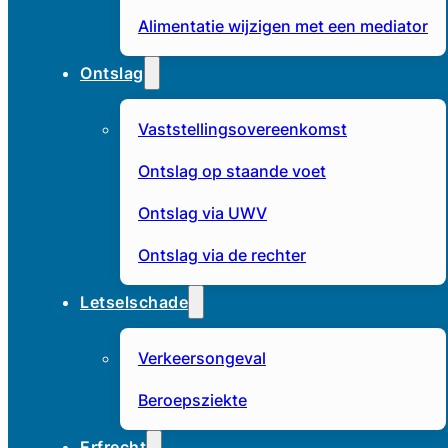
Alimentatie wijzigen met een mediator
Ontslag
Vaststellingsovereenkomst
Ontslag op staande voet
Ontslag via UWV
Ontslag via de rechter
Letselschade
Verkeersongeval
Beroepsziekte
Erfrecht