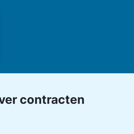
over
contracten