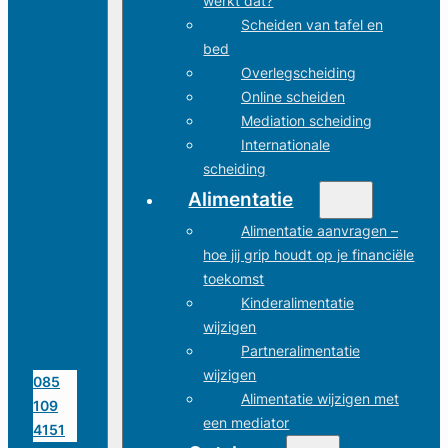
werkt dat?
Scheiden van tafel en
bed
Overlegscheiding
Online scheiden
Mediation scheiding
Internationale
scheiding
Alimentatie
Alimentatie aanvragen –
hoe jij grip houdt op je financiële
toekomst
Kinderalimentatie
wijzigen
Partneralimentatie
wijzigen
085
Alimentatie wijzigen met
109
een mediator
4151