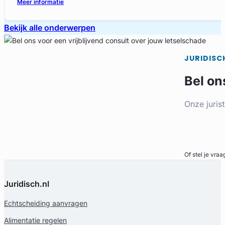
Meer informatie
Bekijk alle onderwerpen
JURIDISC
Bel on
Onze juris
Bel direct
Of stel je vraa
Juridisch.nl
Echtscheiding aanvragen
Alimentatie regelen