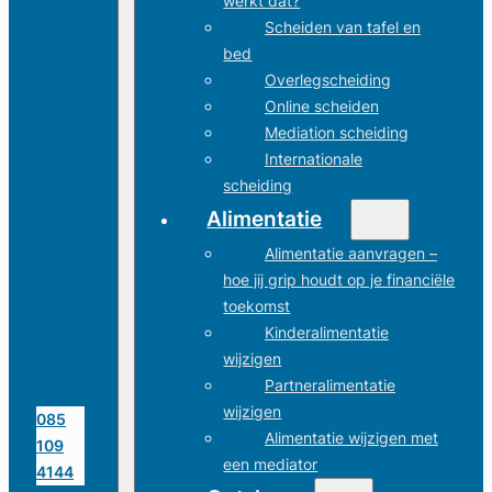
werkt dat?
Scheiden van tafel en
bed
Overlegscheiding
Online scheiden
Mediation scheiding
Internationale
scheiding
Alimentatie
Alimentatie aanvragen –
hoe jij grip houdt op je financiële
toekomst
Kinderalimentatie
wijzigen
Partneralimentatie
wijzigen
085
Alimentatie wijzigen met
109
een mediator
4144