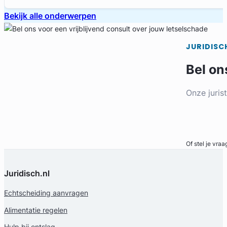
Bekijk alle onderwerpen
JURIDISC
Bel on
Onze juris
Bel direct
Of stel je vraa
Juridisch.nl
Echtscheiding aanvragen
Alimentatie regelen
Hulp bij ontslag