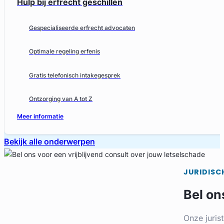
Hulp bij erfrecht geschillen
Gespecialiseerde erfrecht advocaten
Optimale regeling erfenis
Gratis telefonisch intakegesprek
Ontzorging van A tot Z
Meer informatie
Bekijk alle onderwerpen
JURIDISC
Bel on
Onze juris