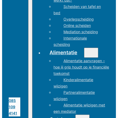
werkt dat?
Scheiden van tafel en
bed
Overlegscheiding
Online scheiden
Mediation scheiding
Internationale
scheiding
Alimentatie
Alimentatie aanvragen –
hoe jij grip houdt op je financiële
toekomst
Kinderalimentatie
wijzigen
Partneralimentatie
wijzigen
085
Alimentatie wijzigen met
109
een mediator
4141