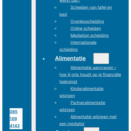
werkt dat?
Scheiden van tafel en
bed
Overlegscheiding
Online scheiden
Mediation scheiding
Internationale
scheiding
Alimentatie
Alimentatie aanvragen –
hoe jij grip houdt op je financiële
toekomst
Kinderalimentatie
wijzigen
Partneralimentatie
wijzigen
085
Alimentatie wijzigen met
109
een mediator
4143