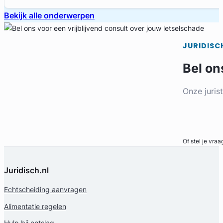
Bekijk alle onderwerpen
JURIDISC
Bel on
Onze juris
Bel direct
Of stel je vraa
Juridisch.nl
Echtscheiding aanvragen
Alimentatie regelen
Hulp bij ontslag