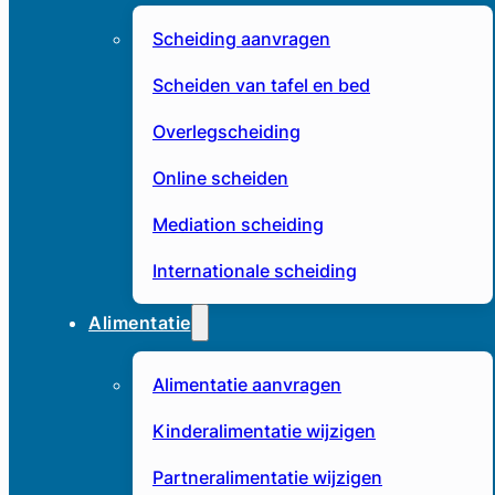
Scheiding aanvragen
Scheiden van tafel en bed
Overlegscheiding
Online scheiden
Mediation scheiding
Internationale scheiding
Alimentatie
Alimentatie aanvragen
Kinderalimentatie wijzigen
Partneralimentatie wijzigen