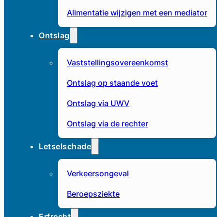
Alimentatie wijzigen met een mediator
Ontslag
Vaststellingsovereenkomst
Ontslag op staande voet
Ontslag via UWV
Ontslag via de rechter
Letselschade
Verkeersongeval
Beroepsziekte
Erfrecht