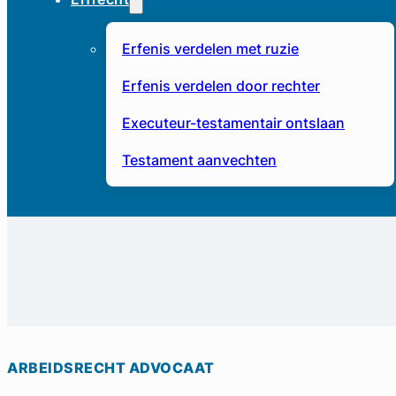
Erfenis verdelen met ruzie
Erfenis verdelen door rechter
Executeur-testamentair ontslaan
Testament aanvechten
ARBEIDSRECHT ADVOCAAT