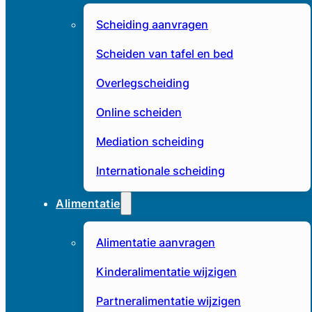
Scheiding aanvragen
Scheiden van tafel en bed
Overlegscheiding
Online scheiden
Mediation scheiding
Internationale scheiding
Alimentatie
Alimentatie aanvragen
Kinderalimentatie wijzigen
Partneralimentatie wijzigen