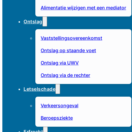
Alimentatie wijzigen met een mediator
Ontslag
Vaststellingsovereenkomst
Ontslag op staande voet
Ontslag via UWV
Ontslag via de rechter
Letselschade
Verkeersongeval
Beroepsziekte
Erfrecht