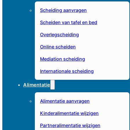
Scheiding aanvragen
Scheiden van tafel en bed
Overlegscheiding
Online scheiden
Mediation scheiding
Internationale scheiding
Alimentatie
Alimentatie aanvragen
Kinderalimentatie wijzigen
Partneralimentatie wijzigen