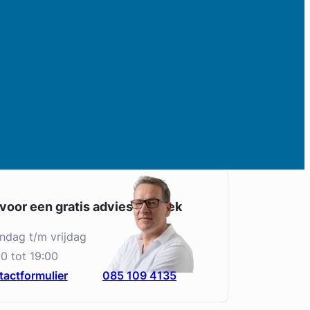
 voor een gratis adviesgesprek
andag t/m vrijdag
0 tot 19:00
actformulier
085 109 4135