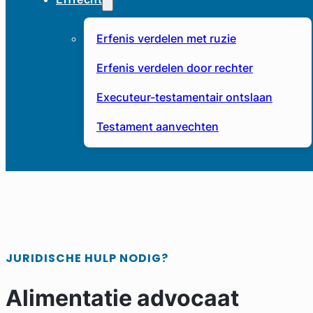
Erfenis verdelen met ruzie
Erfenis verdelen door rechter
Executeur-testamentair ontslaan
Testament aanvechten
JURIDISCHE HULP NODIG?
Alimentatie advocaat