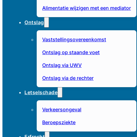
Alimentatie wijzigen met een mediator
Ontslag
Vaststellingsovereenkomst
Ontslag op staande voet
Ontslag via UWV
Ontslag via de rechter
Letselschade
Verkeersongeval
Beroepsziekte
Erfrecht