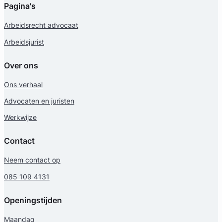
Daan Swildens
Pagina's
Legal Advice Wanted
Arbeidsrecht advocaat
Arbeidsjurist
Arbeidsrecht, Bouwrecht, Consumentenrecht & Verbintenisse
Meer dan 5 jaar ervaring
Provincie Noord-Holland
Over ons
Ons verhaal
Gratis intake
Advocaten en juristen
Werkwijze
Contact
Neem contact op
085 109 4131
Openingstijden
Karin Van Wijngaarden
Maandag