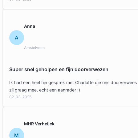
Elise Heijkoop
Anna
Huijzer Advocaten
A
Arbeidsrecht Advocaat
Meer dan 7 jaar ervaring
Amstelveen
Provincie Zuid-Holland
Gratis intake
Super snel geholpen en fijn doorverwezen
Ik had een heel fijn gesprek met Charlotte die ons doorverwees
zij graag mee, echt een aanrader :)
02-03-2025
MHR Verheijck
M