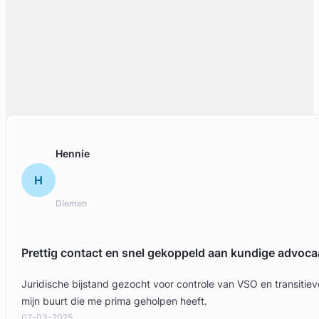
Gerard Van den Ende
Van den Ende & Moll Advocaten
Familierecht Advocaat
Meer dan 39 jaar ervaring
Provincie Zuid-Holland
Hennie
Gratis intake
H
Diemen
Prettig contact en snel gekoppeld aan kundige advoca
Juridische bijstand gezocht voor controle van VSO en transit
mijn buurt die me prima geholpen heeft.
07-03-2025