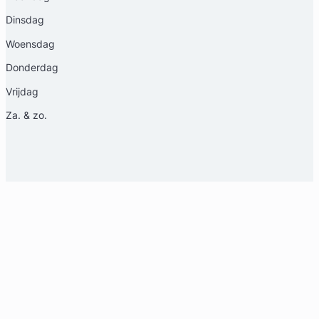
Van Wijngaarden en Toxopéus Advocaten
Dinsdag
Woensdag
Arbeidsrecht & Familierecht Advocaat
Meer dan 31 jaar ervaring
Donderdag
Provincie Zuid-Holland
Vrijdag
Gratis intake
Za. & zo.
Liesbeth Diesfeldt