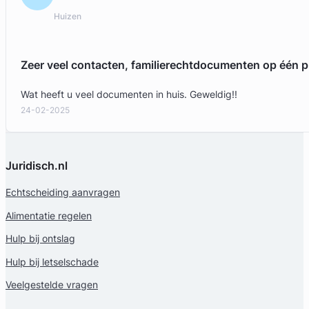
Huizen
Fulco van der Schrier
Diep Advocaten
Zeer veel contacten, familierechtdocumenten op één p
Arbeidsrecht Advocaat
Meer dan 18 jaar ervaring
Wat heeft u veel documenten in huis. Geweldig!!
Provincie Zuid-Holland
24-02-2025
Gratis intake
Juridisch.nl
Echtscheiding aanvragen
Alimentatie regelen
Hulp bij ontslag
Hulp bij letselschade
Veelgestelde vragen