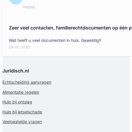
Huizen
Liesbeth Diesfeldt
Diesfeldt Advocaten
Zeer veel contacten, familierechtdocumenten op één p
Letselschade Advocaat
Meer dan 35 jaar ervaring
Wat heeft u veel documenten in huis. Geweldig!!
Provincie Noord-Holland
24-02-2025
Gratis intake
Juridisch.nl
Echtscheiding aanvragen
Alimentatie regelen
Hulp bij ontslag
Hulp bij letselschade
Veelgestelde vragen