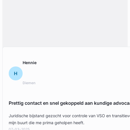
Liesbeth Diesfeldt
Diesfeldt Advocaten
Letselschade Advocaat
Meer dan 35 jaar ervaring
Provincie Noord-Holland
Hennie
Gratis intake
H
Diemen
Prettig contact en snel gekoppeld aan kundige advoca
Juridische bijstand gezocht voor controle van VSO en transit
mijn buurt die me prima geholpen heeft.
07-03-2025