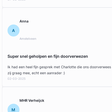
Liesbeth Diesfeldt
Anna
Diesfeldt Advocaten
A
Letselschade Advocaat
Meer dan 35 jaar ervaring
Amstelveen
Provincie Noord-Holland
Gratis intake
Super snel geholpen en fijn doorverwezen
Ik had een heel fijn gesprek met Charlotte die ons doorverwees
zij graag mee, echt een aanrader :)
02-03-2025
MHR Verheijck
M