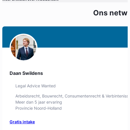
Ons netw
eerd