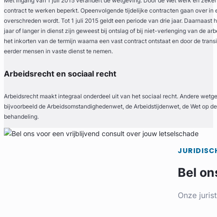
Met ingang van 1 juli 2015 verandert de wetgeving. Door de Wet werk en zeker
contract te werken beperkt. Opeenvolgende tijdelijke contracten gaan over in 
overschreden wordt. Tot 1 juli 2015 geldt een periode van drie jaar. Daarnaast 
jaar of langer in dienst zijn geweest bij ontslag of bij niet-verlenging van de 
het inkorten van de termijn waarna een vast contract ontstaat en door de trans
eerder mensen in vaste dienst te nemen.
eerd
Arbeidsrecht en sociaal recht
Arbeidsrecht maakt integraal onderdeel uit van het sociaal recht. Andere wetge
bijvoorbeeld de Arbeidsomstandighedenwet, de Arbeidstijdenwet, de Wet op de
behandeling.
JURIDISC
Bel on
Onze juris