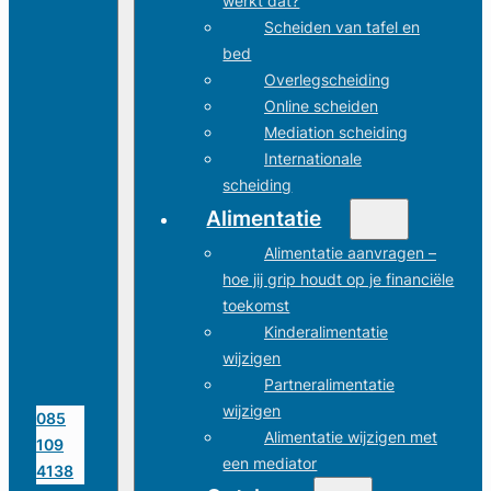
werkt dat?
Scheiden van tafel en
bed
Overlegscheiding
Online scheiden
Mediation scheiding
Internationale
scheiding
Alimentatie
Alimentatie aanvragen –
hoe jij grip houdt op je financiële
toekomst
Kinderalimentatie
wijzigen
Partneralimentatie
wijzigen
085
Alimentatie wijzigen met
109
een mediator
4138