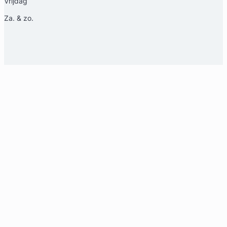
Vrijdag
Za. & zo.
eerd